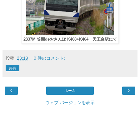
2337M 笠間deおさんぽ K408+K464 天王台駅にて
投稿:
23:19
0 件のコメント:
共有
‹
›
ホーム
ウェブ バージョンを表示