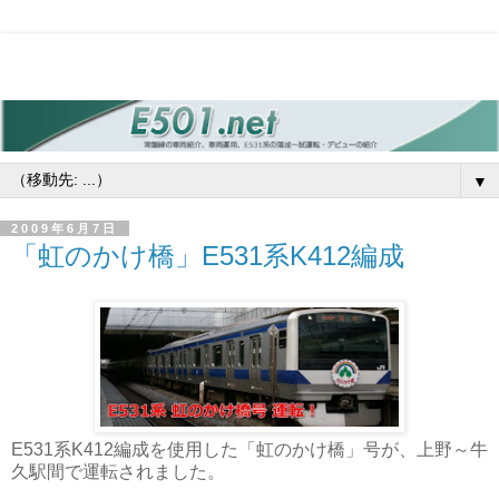
▼
2009年6月7日
「虹のかけ橋」E531系K412編成
E531系K412編成を使用した「虹のか
け橋」号が、上野～牛
久駅間で運転されまし
た。